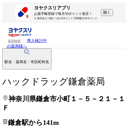
処方せんを送って待ち時間を短く！
処方せんを送って待ち時間を短く！
ヨヤクスリアプリ
開く
お薬手帳登録で毎月50ポイント進呈！
※ 条件あり/1枚につき10ポイント/月間最大50ポイント
導入検討中
薬局検索
の薬局様へ
駅名・薬局名・市区町村名
ハックドラッグ鎌倉薬局
神奈川県鎌倉市小町１－５－２１－１
Ｆ
鎌倉駅から141m