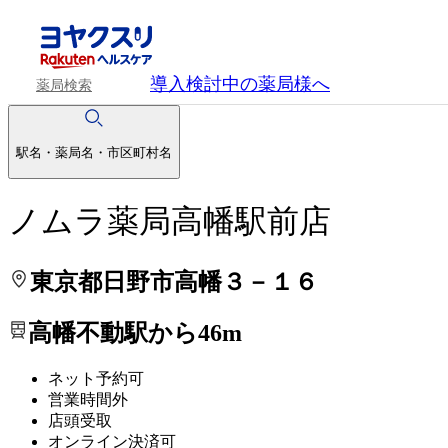
処方せんを送って待ち時間を短く！
処方せんを送って待ち時間を短く！
導入検討中
の薬局様へ
薬局検索
駅名・薬局名・市区町村名
ノムラ薬局高幡駅前店
東京都日野市高幡３－１６
高幡不動駅から46m
ネット予約可
営業時間外
店頭受取
オンライン決済可