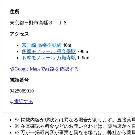
住所
東京都日野市高幡３－１６
アクセス
京王線 高幡不動駅
46m
多摩モノレール 程久保駅
790m
多摩モノレール 万願寺駅
1.3km
Google Mapsで経路を確認する
電話番号
0425069910
電話する
※ 掲載内容が現状とは異なる場合があります。直接薬
※ 在庫確認や料金などのお問い合わせは、薬局店舗へ
※ 万が一掲載内容が事実と異なる場合は、弊社から薬