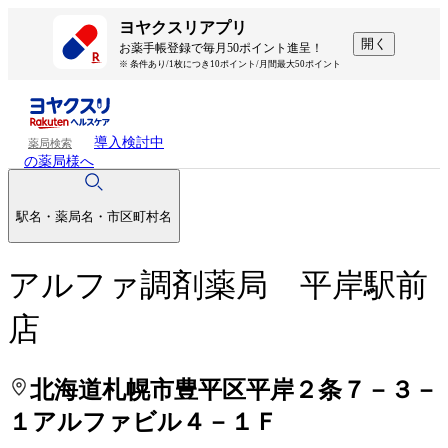
処方せんを送って待ち時間を短く！
処方せんを送って待ち時間を短く！
ヨヤクスリアプリ
開く
お薬手帳登録で毎月50ポイント進呈！
※ 条件あり/1枚につき10ポイント/月間最大50ポイント
導入検討中
薬局検索
の薬局様へ
駅名・薬局名・市区町村名
アルファ調剤薬局 平岸駅前
店
北海道札幌市豊平区平岸２条７－３－
１アルファビル４－１Ｆ