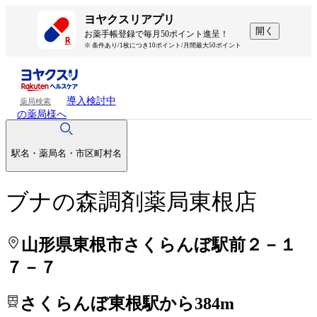
処方せんを送って待ち時間を短く！
処方せんを送って待ち時間を短く！
ヨヤクスリアプリ
開く
お薬手帳登録で毎月50ポイント進呈！
※ 条件あり/1枚につき10ポイント/月間最大50ポイント
導入検討中
薬局検索
の薬局様へ
駅名・薬局名・市区町村名
ブナの森調剤薬局東根店
山形県東根市さくらんぼ駅前２－１
７－７
さくらんぼ東根駅から384m