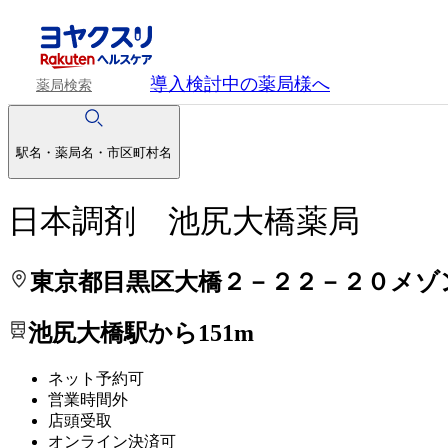
処方せんを送って待ち時間を短く！
処方せんを送って待ち時間を短く！
導入検討中
の薬局様へ
薬局検索
駅名・薬局名・市区町村名
日本調剤 池尻大橋薬局
東京都目黒区大橋２－２２－２０メゾ
池尻大橋駅から151m
ネット予約可
営業時間外
店頭受取
オンライン決済可