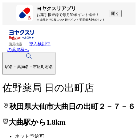
処方せんを送って待ち時間を短く！
処方せんを送って待ち時間を短く！
ヨヤクスリアプリ
開く
お薬手帳登録で毎月50ポイント進呈！
※ 条件あり/1枚につき10ポイント/月間最大50ポイント
導入検討中
薬局検索
の薬局様へ
駅名・薬局名・市区町村名
佐野薬局 日の出町店
秋田県大仙市大曲日の出町２－７－６
大曲駅から1.8km
ネット予約可