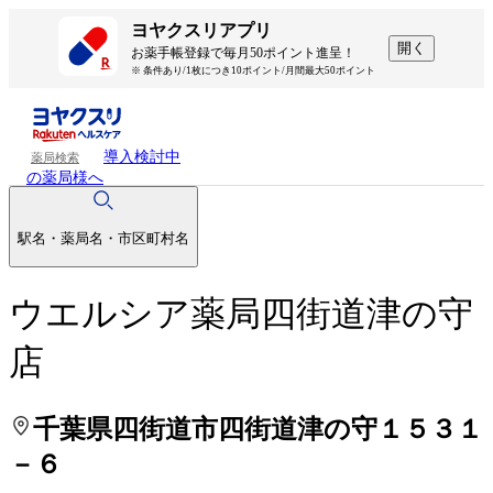
処方せんを送って待ち時間を短く！
処方せんを送って待ち時間を短く！
ヨヤクスリアプリ
開く
お薬手帳登録で毎月50ポイント進呈！
※ 条件あり/1枚につき10ポイント/月間最大50ポイント
導入検討中
薬局検索
の薬局様へ
駅名・薬局名・市区町村名
ウエルシア薬局四街道津の守
店
千葉県四街道市四街道津の守１５３１
－６