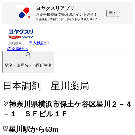
処方せんを送って待ち時間を短く！
処方せんを送って待ち時間を短く！
ヨヤクスリアプリ
開く
お薬手帳登録で毎月50ポイント進呈！
※ 条件あり/1枚につき10ポイント/月間最大50ポイント
導入検討中
薬局検索
の薬局様へ
駅名・薬局名・市区町村名
日本調剤 星川薬局
神奈川県横浜市保土ケ谷区星川２－４
－１ ＳＦビル１Ｆ
星川駅から63m