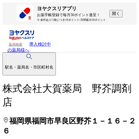
処方せんを送って待ち時間を短く！
処方せんを送って待ち時間を短く！
ヨヤクスリアプリ
開く
お薬手帳登録で毎月50ポイント進呈！
※ 条件あり/1枚につき10ポイント/月間最大50ポイント
導入検討中
薬局検索
の薬局様へ
駅名・薬局名・市区町村名
株式会社大賀薬局 野芥調剤
店
福岡県福岡市早良区野芥１－１６－２
６