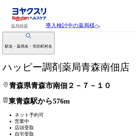
処方せんを送って待ち時間を短く！
処方せんを送って待ち時間を短く！
導入検討中
の薬局様へ
薬局検索
駅名・薬局名・市区町村名
ハッピー調剤薬局青森南佃店
青森県青森市南佃２－７－１０
東青森駅から576m
ネット予約可
営業中
店頭受取
自宅受取