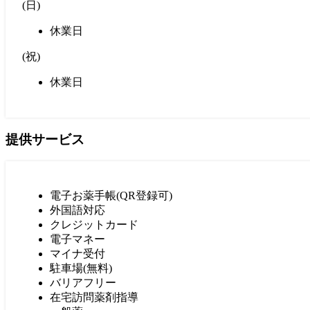
(
日
)
休業日
(
祝
)
休業日
提供サービス
電子お薬手帳(QR登録可)
外国語対応
クレジットカード
電子マネー
マイナ受付
駐車場(無料)
バリアフリー
在宅訪問薬剤指導