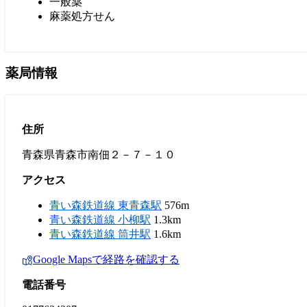
一般薬
麻薬処方せん
薬局情報
住所
青森県青森市南佃２－７－１０
アクセス
青い森鉄道線 東青森駅
576m
青い森鉄道線 小柳駅
1.3km
青い森鉄道線 筒井駅
1.6km
Google Mapsで経路を確認する
電話番号