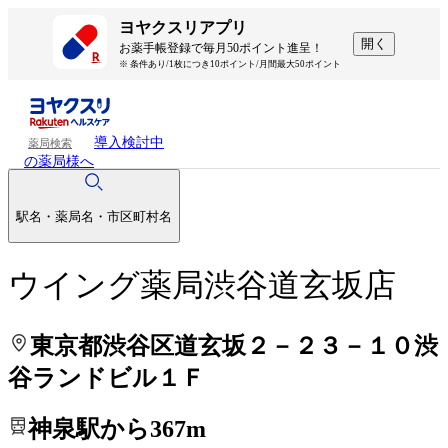
処方せんを送って待ち時間を短く！
処方せんを送って待ち時間を短く！
ヨヤクスリアプリ
開く
お薬手帳登録で毎月50ポイント進呈！
※ 条件あり/1枚につき10ポイント/月間最大50ポイント
導入検討中
薬局検索
の薬局様へ
駅名・薬局名・市区町村名
ウイング薬局渋谷道玄坂店
東京都渋谷区道玄坂２－２３－１０渋
谷ランドビル１Ｆ
神泉駅から367m