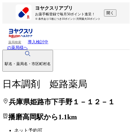
処方せんを送って待ち時間を短く！
処方せんを送って待ち時間を短く！
ヨヤクスリアプリ
開く
お薬手帳登録で毎月50ポイント進呈！
※ 条件あり/1枚につき10ポイント/月間最大50ポイント
導入検討中
薬局検索
の薬局様へ
駅名・薬局名・市区町村名
日本調剤 姫路薬局
兵庫県姫路市下手野１－１２－１
播磨高岡駅から1.1km
ネット予約可