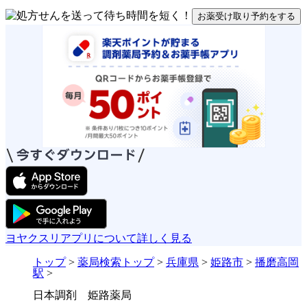
お薬受け取り予約をする
ヨヤクスリアプリについて詳しく見る
トップ
>
薬局検索トップ
>
兵庫県
>
姫路市
>
播磨高岡
駅
>
日本調剤 姫路薬局