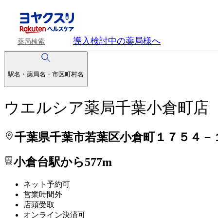
処方せんを送って待ち時間を短く！
処方せんを送って待ち時間を短く！
導入検討中
の薬局様へ
薬局検索
駅名・薬局名・市区町村名
ウエルシア薬局千葉小倉町店
千葉県千葉市若葉区小倉町１７５４－
小倉台駅から577m
ネット予約可
営業時間外
店頭受取
オンライン決済可