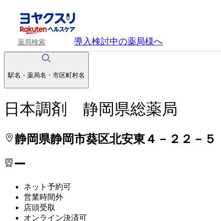
処方せんを送って待ち時間を短く！
処方せんを送って待ち時間を短く！
導入検討中
の薬局様へ
薬局検索
駅名・薬局名・市区町村名
日本調剤 静岡県総薬局
静岡県静岡市葵区北安東４－２２－５
ー
ネット予約可
営業時間外
店頭受取
オンライン決済可