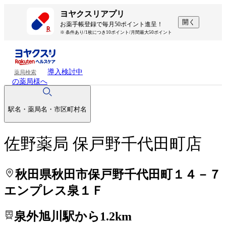
処方せんを送って待ち時間を短く！
処方せんを送って待ち時間を短く！
ヨヤクスリアプリ
開く
お薬手帳登録で毎月50ポイント進呈！
※ 条件あり/1枚につき10ポイント/月間最大50ポイント
導入検討中
薬局検索
の薬局様へ
駅名・薬局名・市区町村名
佐野薬局 保戸野千代田町店
秋田県秋田市保戸野千代田町１４－７
エンプレス泉１Ｆ
泉外旭川駅から1.2km