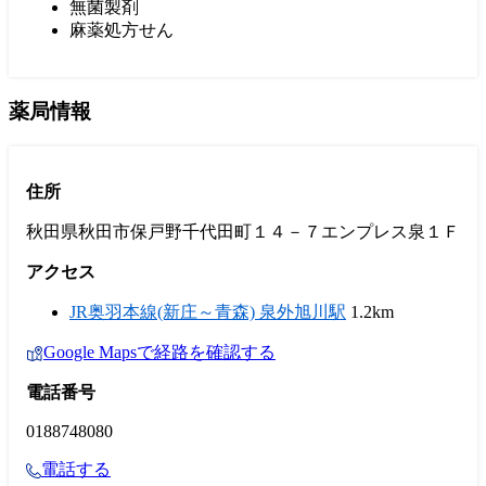
無菌製剤
麻薬処方せん
薬局情報
住所
秋田県秋田市保戸野千代田町１４－７エンプレス泉１Ｆ
アクセス
JR奥羽本線(新庄～青森) 泉外旭川駅
1.2km
Google Mapsで経路を確認する
電話番号
0188748080
電話する