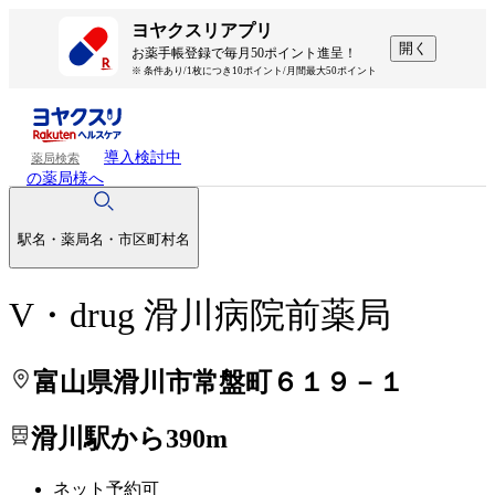
処方せんを送って待ち時間を短く！
処方せんを送って待ち時間を短く！
ヨヤクスリアプリ
開く
お薬手帳登録で毎月50ポイント進呈！
※ 条件あり/1枚につき10ポイント/月間最大50ポイント
導入検討中
薬局検索
の薬局様へ
駅名・薬局名・市区町村名
V・drug 滑川病院前薬局
富山県滑川市常盤町６１９－１
滑川駅から390m
ネット予約可