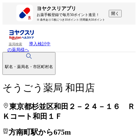
処方せんを送って待ち時間を短く！
処方せんを送って待ち時間を短く！
ヨヤクスリアプリ
開く
お薬手帳登録で毎月50ポイント進呈！
※ 条件あり/1枚につき10ポイント/月間最大50ポイント
導入検討中
薬局検索
の薬局様へ
駅名・薬局名・市区町村名
そうごう薬局 和田店
東京都杉並区和田２－２４－１６ Ｒ
Ｋコート和田１Ｆ
方南町駅から675m