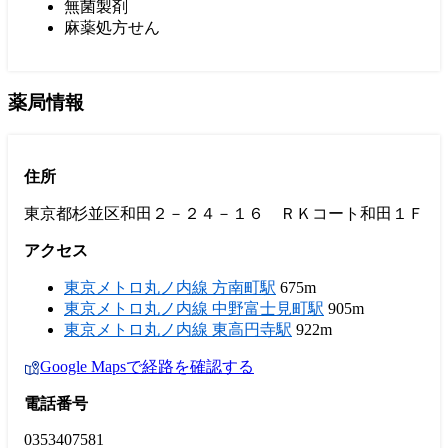
無菌製剤
麻薬処方せん
薬局情報
住所
東京都杉並区和田２－２４－１６ ＲＫコート和田１Ｆ
アクセス
東京メトロ丸ノ内線 方南町駅
675m
東京メトロ丸ノ内線 中野富士見町駅
905m
東京メトロ丸ノ内線 東高円寺駅
922m
Google Mapsで経路を確認する
電話番号
0353407581