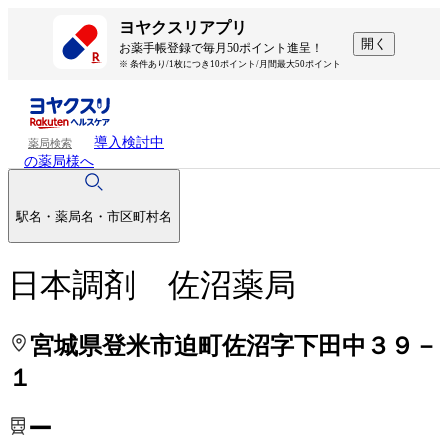
処方せんを送って待ち時間を短く！
処方せんを送って待ち時間を短く！
ヨヤクスリアプリ
開く
お薬手帳登録で毎月50ポイント進呈！
※ 条件あり/1枚につき10ポイント/月間最大50ポイント
導入検討中
薬局検索
の薬局様へ
駅名・薬局名・市区町村名
日本調剤 佐沼薬局
宮城県登米市迫町佐沼字下田中３９－
１
ー