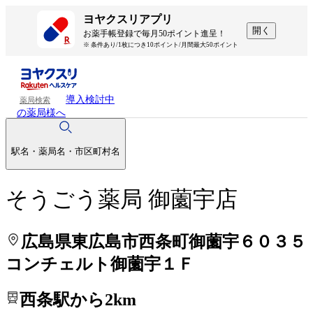
処方せんを送って待ち時間を短く！
処方せんを送って待ち時間を短く！
ヨヤクスリアプリ
開く
お薬手帳登録で毎月50ポイント進呈！
※ 条件あり/1枚につき10ポイント/月間最大50ポイント
導入検討中
薬局検索
の薬局様へ
駅名・薬局名・市区町村名
そうごう薬局 御薗宇店
広島県東広島市西条町御薗宇６０３５
コンチェルト御薗宇１Ｆ
西条駅から2km