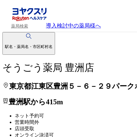
処方せんを送って待ち時間を短く！
処方せんを送って待ち時間を短く！
導入検討中
の薬局様へ
薬局検索
駅名・薬局名・市区町村名
そうごう薬局 豊洲店
東京都江東区豊洲５－６－２９パーク
豊洲駅から415m
ネット予約可
営業時間外
店頭受取
オンライン決済可