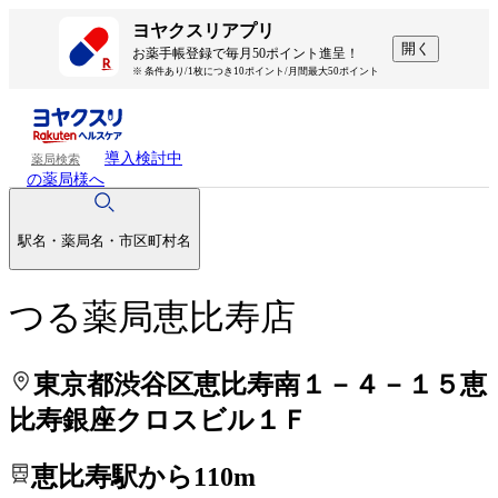
処方せんを送って待ち時間を短く！
処方せんを送って待ち時間を短く！
ヨヤクスリアプリ
開く
お薬手帳登録で毎月50ポイント進呈！
※ 条件あり/1枚につき10ポイント/月間最大50ポイント
導入検討中
薬局検索
の薬局様へ
駅名・薬局名・市区町村名
つる薬局恵比寿店
東京都渋谷区恵比寿南１－４－１５恵
比寿銀座クロスビル１Ｆ
恵比寿駅から110m