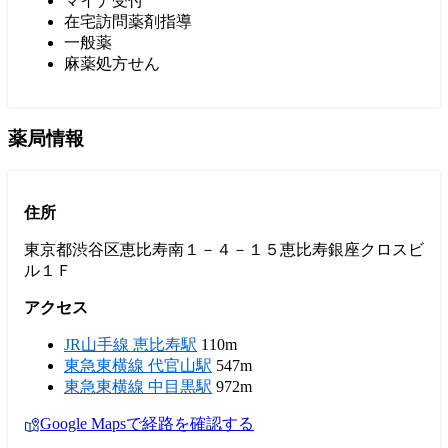
マイナ受付
在宅訪問薬剤指導
一般薬
麻薬処方せん
薬局情報
住所
東京都渋谷区恵比寿南１－４－１５恵比寿銀座クロスビ
ル１Ｆ
アクセス
JR山手線 恵比寿駅
110m
東急東横線 代官山駅
547m
東急東横線 中目黒駅
972m
Google Mapsで経路を確認する