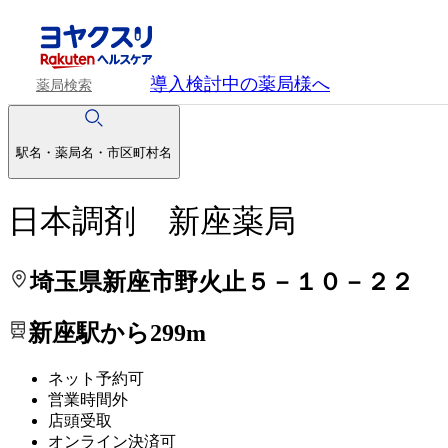
処方せんを送って待ち時間を短く！
処方せんを送って待ち時間を短く！
導入検討中
の薬局様へ
薬局検索
駅名・薬局名・市区町村名
日本調剤 新座薬局
埼玉県新座市野火止５－１０－２２
新座駅から299m
ネット予約可
営業時間外
店頭受取
オンライン決済可