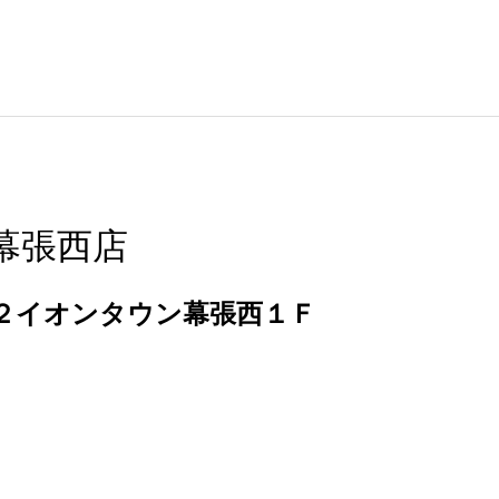
幕張西店
２イオンタウン幕張西１Ｆ