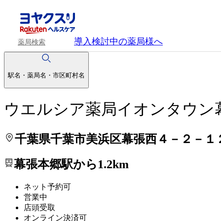
処方せんを送って待ち時間を短く！
処方せんを送って待ち時間を短く！
導入検討中
の薬局様へ
薬局検索
駅名・薬局名・市区町村名
ウエルシア薬局イオンタウン
千葉県千葉市美浜区幕張西４－２－１
幕張本郷駅から1.2km
ネット予約可
営業中
店頭受取
オンライン決済可