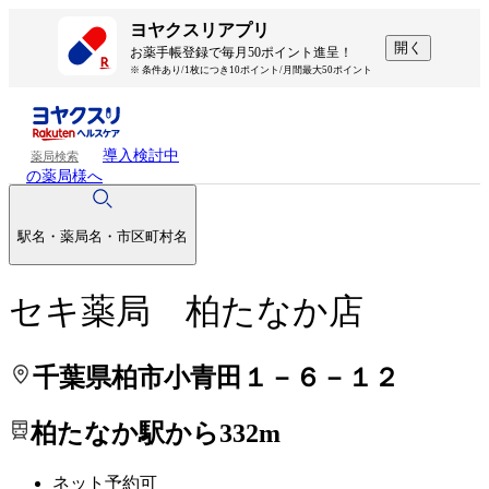
処方せんを送って待ち時間を短く！
処方せんを送って待ち時間を短く！
ヨヤクスリアプリ
開く
お薬手帳登録で毎月50ポイント進呈！
※ 条件あり/1枚につき10ポイント/月間最大50ポイント
導入検討中
薬局検索
の薬局様へ
駅名・薬局名・市区町村名
セキ薬局 柏たなか店
千葉県柏市小青田１－６－１２
柏たなか駅から332m
ネット予約可