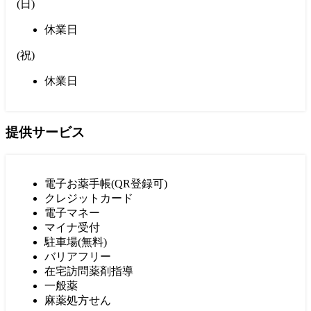
(
日
)
休業日
(
祝
)
休業日
提供サービス
電子お薬手帳(QR登録可)
クレジットカード
電子マネー
マイナ受付
駐車場(無料)
バリアフリー
在宅訪問薬剤指導
一般薬
麻薬処方せん