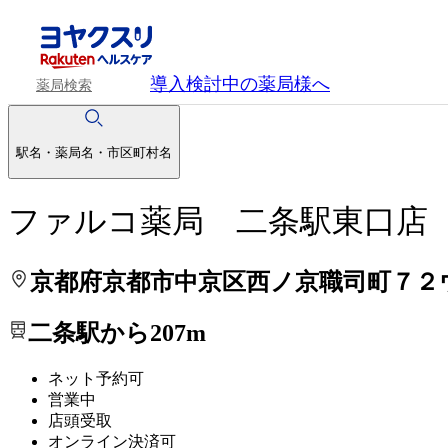
処方せんを送って待ち時間を短く！
処方せんを送って待ち時間を短く！
導入検討中
の薬局様へ
薬局検索
駅名・薬局名・市区町村名
ファルコ薬局 二条駅東口店
京都府京都市中京区西ノ京職司町７２
二条駅から207m
ネット予約可
営業中
店頭受取
オンライン決済可