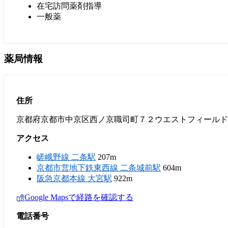
在宅訪問薬剤指導
一般薬
薬局情報
住所
京都府京都市中京区西ノ京職司町７２ウエストフィールド
アクセス
嵯峨野線 二条駅
207m
京都市営地下鉄東西線 二条城前駅
604m
阪急京都本線 大宮駅
922m
Google Mapsで経路を確認する
電話番号