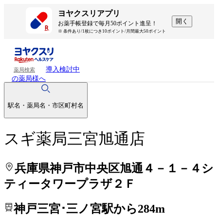
処方せんを送って待ち時間を短く！
処方せんを送って待ち時間を短く！
ヨヤクスリアプリ
開く
お薬手帳登録で毎月50ポイント進呈！
※ 条件あり/1枚につき10ポイント/月間最大50ポイント
導入検討中
薬局検索
の薬局様へ
駅名・薬局名・市区町村名
スギ薬局三宮旭通店
兵庫県神戸市中央区旭通４－１－４シ
ティータワープラザ２Ｆ
神戸三宮･三ノ宮駅から284m