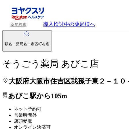
処方せんを送って待ち時間を短く！
処方せんを送って待ち時間を短く！
導入検討中
の薬局様へ
薬局検索
駅名・薬局名・市区町村名
そうごう薬局 あびこ店
大阪府大阪市住吉区我孫子東２－１０
あびこ駅から105m
ネット予約可
営業時間外
店頭受取
オンライン決済可