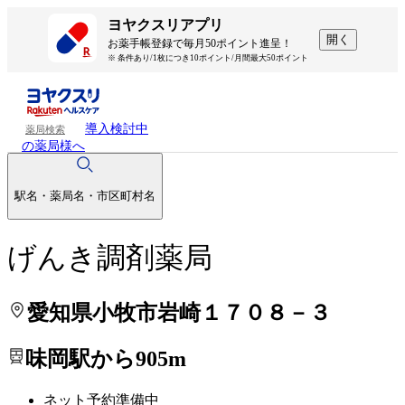
処方せんを送って待ち時間を短く！
処方せんを送って待ち時間を短く！
ヨヤクスリアプリ
開く
お薬手帳登録で毎月50ポイント進呈！
※ 条件あり/1枚につき10ポイント/月間最大50ポイント
導入検討中
薬局検索
の薬局様へ
駅名・薬局名・市区町村名
げんき調剤薬局
愛知県小牧市岩崎１７０８－３
味岡駅から905m
ネット予約準備中