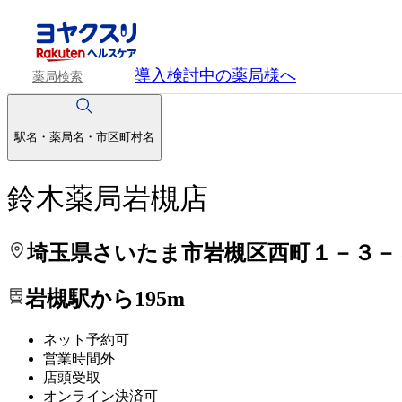
処方せんを送って待ち時間を短く！
処方せんを送って待ち時間を短く！
導入検討中
の薬局様へ
薬局検索
駅名・薬局名・市区町村名
鈴木薬局岩槻店
埼玉県さいたま市岩槻区西町１－３－
岩槻駅から195m
ネット予約可
営業時間外
店頭受取
オンライン決済可