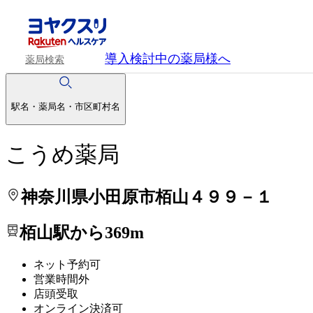
処方せんを送って待ち時間を短く！
処方せんを送って待ち時間を短く！
導入検討中
の薬局様へ
薬局検索
駅名・薬局名・市区町村名
こうめ薬局
神奈川県小田原市栢山４９９－１
栢山駅から369m
ネット予約可
営業時間外
店頭受取
オンライン決済可