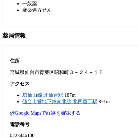
一般薬
麻薬処方せん
薬局情報
住所
宮城県仙台市青葉区昭和町３－２４－１Ｆ
アクセス
JR仙山線 北仙台駅
187m
仙台市営地下鉄南北線 北四番丁駅
871m
Google Mapsで経路を確認する
電話番号
0223446100