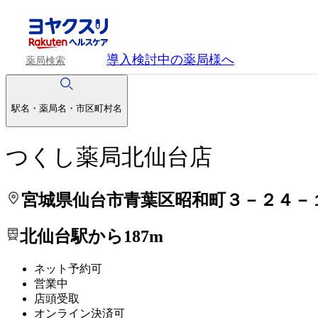
処方せんを送って待ち時間を短く！
処方せんを送って待ち時間を短く！
導入検討中
の薬局様へ
薬局検索
駅名・薬局名・市区町村名
つくし薬局北仙台店
宮城県仙台市青葉区昭和町３－２４－
北仙台駅から187m
ネット予約可
営業中
店頭受取
オンライン決済可