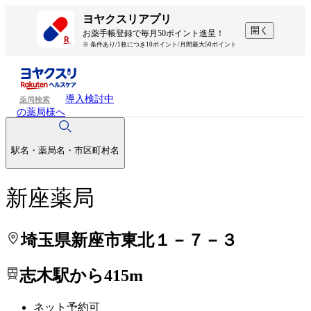
処方せんを送って待ち時間を短く！
処方せんを送って待ち時間を短く！
ヨヤクスリアプリ
開く
お薬手帳登録で毎月50ポイント進呈！
※ 条件あり/1枚につき10ポイント/月間最大50ポイント
導入検討中
薬局検索
の薬局様へ
駅名・薬局名・市区町村名
新座薬局
埼玉県新座市東北１－７－３
志木駅から415m
ネット予約可