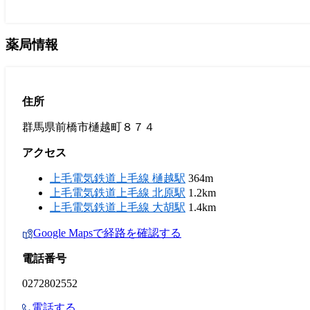
薬局情報
住所
群馬県前橋市樋越町８７４
アクセス
上毛電気鉄道上毛線 樋越駅
364m
上毛電気鉄道上毛線 北原駅
1.2km
上毛電気鉄道上毛線 大胡駅
1.4km
Google Mapsで経路を確認する
電話番号
0272802552
電話する