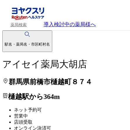
処方せんを送って待ち時間を短く！
処方せんを送って待ち時間を短く！
導入検討中
の薬局様へ
薬局検索
駅名・薬局名・市区町村名
アイセイ薬局大胡店
群馬県前橋市樋越町８７４
樋越駅から364m
ネット予約可
営業中
店頭受取
オンライン決済可