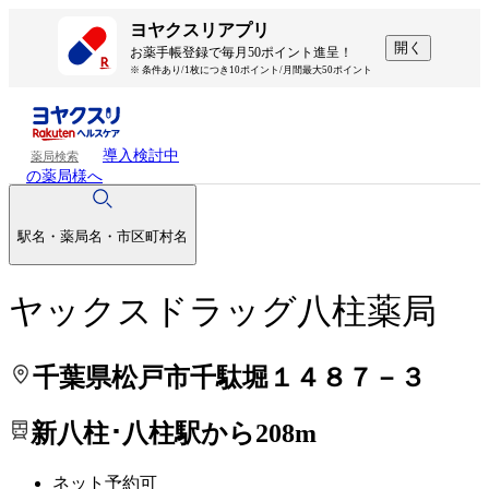
処方せんを送って待ち時間を短く！
処方せんを送って待ち時間を短く！
ヨヤクスリアプリ
開く
お薬手帳登録で毎月50ポイント進呈！
※ 条件あり/1枚につき10ポイント/月間最大50ポイント
導入検討中
薬局検索
の薬局様へ
駅名・薬局名・市区町村名
ヤックスドラッグ八柱薬局
千葉県松戸市千駄堀１４８７－３
新八柱･八柱駅から208m
ネット予約可