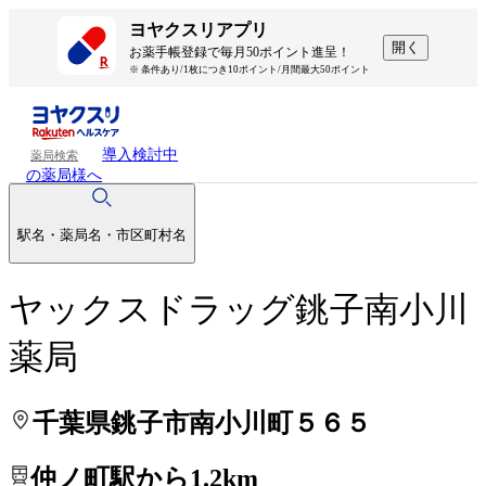
処方せんを送って待ち時間を短く！
処方せんを送って待ち時間を短く！
ヨヤクスリアプリ
開く
お薬手帳登録で毎月50ポイント進呈！
※ 条件あり/1枚につき10ポイント/月間最大50ポイント
導入検討中
薬局検索
の薬局様へ
駅名・薬局名・市区町村名
ヤックスドラッグ銚子南小川
薬局
千葉県銚子市南小川町５６５
仲ノ町駅から1.2km