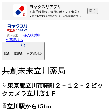
処方せんを送って待ち時間を短く！
処方せんを送って待ち時間を短く！
ヨヤクスリアプリ
開く
お薬手帳登録で毎月50ポイント進呈！
※ 条件あり/1枚につき10ポイント/月間最大50ポイント
導入検討中
薬局検索
の薬局様へ
駅名・薬局名・市区町村名
共創未来立川薬局
東京都立川市曙町２－１２－２ビッ
クカメラ立川店１Ｆ
立川駅から151m