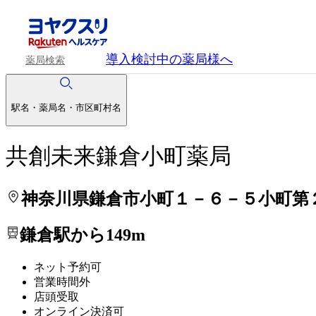
処方せんを送って待ち時間を短く！
処方せんを送って待ち時間を短く！
導入検討中
の薬局様へ
薬局検索
駅名・薬局名・市区町村名
共創未来鎌倉小町薬局
神奈川県鎌倉市小町１－６－５小町第
鎌倉駅から149m
ネット予約可
営業時間外
店頭受取
オンライン決済可