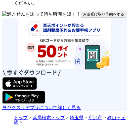
ください。
お薬受け取り予約をする
ヨヤクスリアプリについて詳しく見る
トップ
>
薬局検索トップ
>
埼玉県
>
所沢市
>
狭山ヶ丘
駅
>