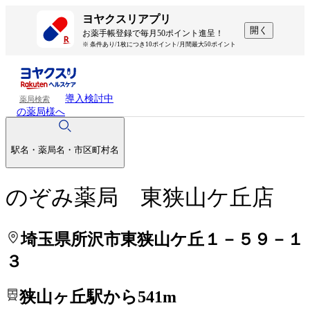
処方せんを送って待ち時間を短く！
処方せんを送って待ち時間を短く！
ヨヤクスリアプリ
開く
お薬手帳登録で毎月50ポイント進呈！
※ 条件あり/1枚につき10ポイント/月間最大50ポイント
導入検討中
薬局検索
の薬局様へ
駅名・薬局名・市区町村名
のぞみ薬局 東狭山ケ丘店
埼玉県所沢市東狭山ケ丘１－５９－１
３
狭山ヶ丘駅から541m