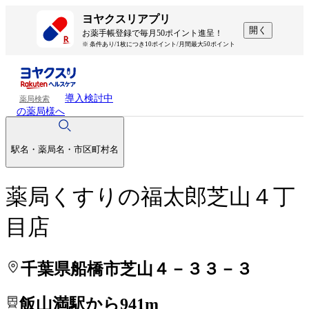
処方せんを送って待ち時間を短く！
処方せんを送って待ち時間を短く！
ヨヤクスリアプリ
開く
お薬手帳登録で毎月50ポイント進呈！
※ 条件あり/1枚につき10ポイント/月間最大50ポイント
導入検討中
薬局検索
の薬局様へ
駅名・薬局名・市区町村名
薬局くすりの福太郎芝山４丁
目店
千葉県船橋市芝山４－３３－３
飯山満駅から941m