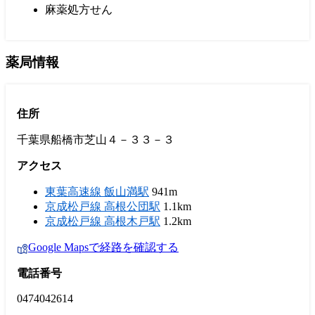
麻薬処方せん
薬局情報
住所
千葉県船橋市芝山４－３３－３
アクセス
東葉高速線 飯山満駅
941m
京成松戸線 高根公団駅
1.1km
京成松戸線 高根木戸駅
1.2km
Google Mapsで経路を確認する
電話番号
0474042614