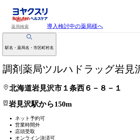
処方せんを送って待ち時間を短く！
処方せんを送って待ち時間を短く！
導入検討中
の薬局様へ
薬局検索
駅名・薬局名・市区町村名
調剤薬局ツルハドラッグ岩見
北海道岩見沢市１条西６－８－１
岩見沢駅から150m
ネット予約可
営業時間外
店頭受取
オンライン決済可