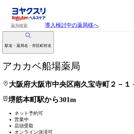
処方せんを送って待ち時間を短く！
処方せんを送って待ち時間を短く！
導入検討中
の薬局様へ
薬局検索
駅名・薬局名・市区町村名
アカカベ船場薬局
大阪府大阪市中央区南久宝寺町２－１
堺筋本町駅から301m
ネット予約可
営業中
店頭受取
オンライン決済可