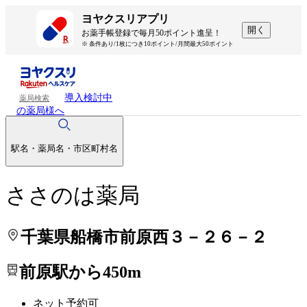
処方せんを送って待ち時間を短く！
処方せんを送って待ち時間を短く！
ヨヤクスリアプリ
開く
お薬手帳登録で毎月50ポイント進呈！
※ 条件あり/1枚につき10ポイント/月間最大50ポイント
導入検討中
薬局検索
の薬局様へ
駅名・薬局名・市区町村名
ささのは薬局
千葉県船橋市前原西３－２６－２
前原駅から450m
ネット予約可