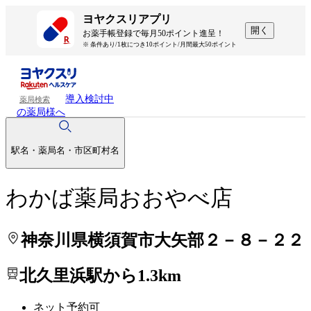
処方せんを送って待ち時間を短く！
処方せんを送って待ち時間を短く！
ヨヤクスリアプリ
開く
お薬手帳登録で毎月50ポイント進呈！
※ 条件あり/1枚につき10ポイント/月間最大50ポイント
導入検討中
薬局検索
の薬局様へ
駅名・薬局名・市区町村名
わかば薬局おおやべ店
神奈川県横須賀市大矢部２－８－２２
北久里浜駅から1.3km
ネット予約可