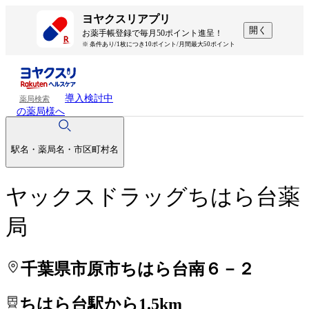
処方せんを送って待ち時間を短く！
処方せんを送って待ち時間を短く！
ヨヤクスリアプリ
開く
お薬手帳登録で毎月50ポイント進呈！
※ 条件あり/1枚につき10ポイント/月間最大50ポイント
導入検討中
薬局検索
の薬局様へ
駅名・薬局名・市区町村名
ヤックスドラッグちはら台薬
局
千葉県市原市ちはら台南６－２
ちはら台駅から1.5km