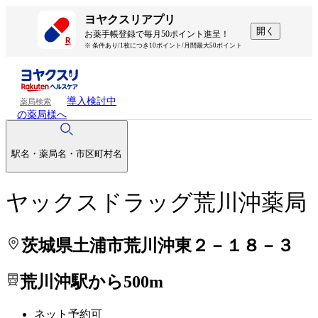
処方せんを送って待ち時間を短く！
処方せんを送って待ち時間を短く！
ヨヤクスリアプリ
開く
お薬手帳登録で毎月50ポイント進呈！
※ 条件あり/1枚につき10ポイント/月間最大50ポイント
導入検討中
薬局検索
の薬局様へ
駅名・薬局名・市区町村名
ヤックスドラッグ荒川沖薬局
茨城県土浦市荒川沖東２－１８－３
荒川沖駅から500m
ネット予約可