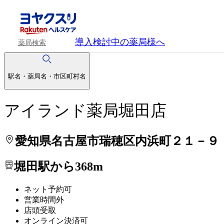
処方せんを送って待ち時間を短く！
処方せんを送って待ち時間を短く！
導入検討中
の薬局様へ
薬局検索
駅名・薬局名・市区町村名
アイランド薬局堀田店
愛知県名古屋市瑞穂区内浜町２１－９
堀田駅から368m
ネット予約可
営業時間外
店頭受取
オンライン決済可