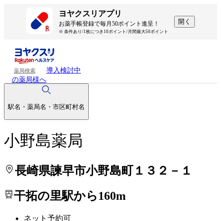
処方せんを送って待ち時間を短く！
処方せんを送って待ち時間を短く！
ヨヤクスリアプリ
開く
お薬手帳登録で毎月50ポイント進呈！
※ 条件あり/1枚につき10ポイント/月間最大50ポイント
導入検討中
薬局検索
の薬局様へ
駅名・薬局名・市区町村名
小野島薬局
長崎県諫早市小野島町１３２－１
干拓の里駅から160m
ネット予約可