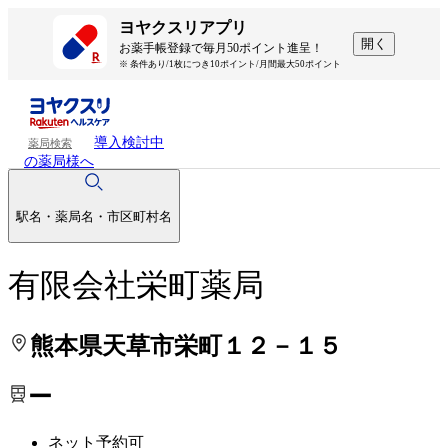
処方せんを送って待ち時間を短く！
処方せんを送って待ち時間を短く！
ヨヤクスリアプリ
開く
お薬手帳登録で毎月50ポイント進呈！
※ 条件あり/1枚につき10ポイント/月間最大50ポイント
導入検討中
薬局検索
の薬局様へ
駅名・薬局名・市区町村名
有限会社栄町薬局
熊本県天草市栄町１２－１５
ー
ネット予約可