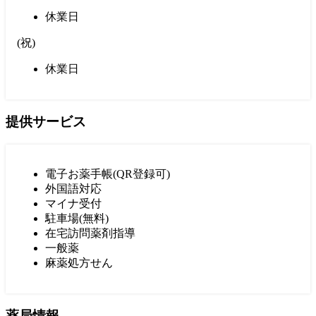
休業日
(
祝
)
休業日
提供サービス
電子お薬手帳(QR登録可)
外国語対応
マイナ受付
駐車場(無料)
在宅訪問薬剤指導
一般薬
麻薬処方せん
薬局情報