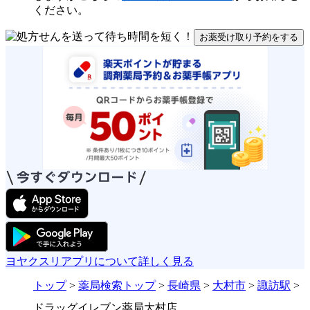
ください。
お薬受け取り予約をする
ヨヤクスリアプリについて詳しく見る
トップ
>
薬局検索トップ
>
長崎県
>
大村市
>
諏訪駅
>
ドラッグイレブン薬局大村店