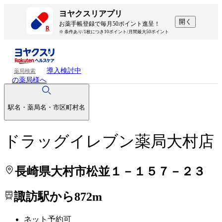
処方せんを送って待ち時間を短く！
処方せんを送って待ち時間を短く！
ヨヤクスリアプリ
開く
お薬手帳登録で毎月50ポイント進呈！
※ 条件あり/1枚につき10ポイント/月間最大50ポイント
導入検討中
薬局検索
の薬局様へ
駅名・薬局名・市区町村名
ドラッグイレブン薬局大村店
長崎県大村市松並１－１５７－２３
諏訪駅から872m
ネット予約可