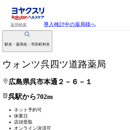
処方せんを送って待ち時間を短く！
処方せんを送って待ち時間を短く！
導入検討中
の薬局様へ
薬局検索
駅名・薬局名・市区町村名
ウォンツ呉四ツ道路薬局
広島県呉市本通２－６－１
呉駅から702m
ネット予約可
休業日
店頭受取
オンライン決済可